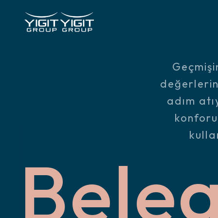
Geçmişi
değerleri
adım atı
konforu
kulla
Bele