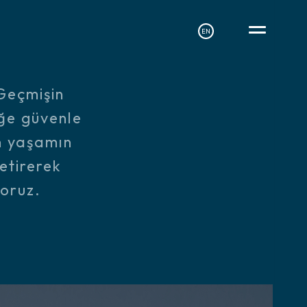
EN
Geçmişin
ğe güvenle
n yaşamın
etirerek
yoruz.